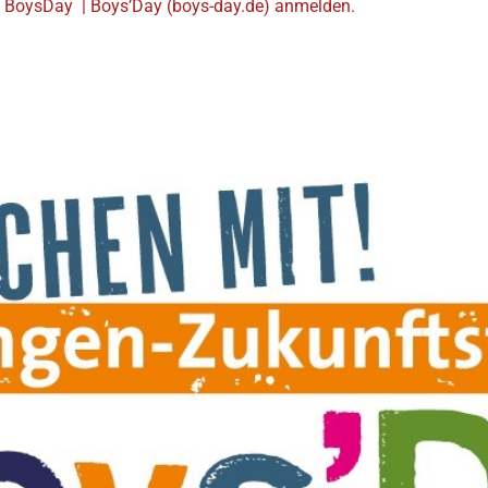
zum BoysDay
| Boys’Day (boys-day.de)
anmelden.