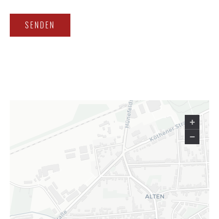
SENDEN
+
−