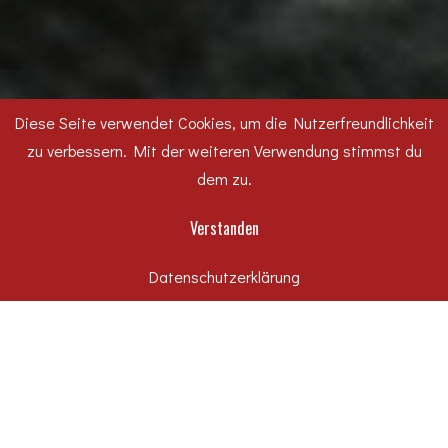
Diese Seite verwendet Cookies, um die Nutzerfreundlichkeit
zu verbessern. Mit der weiteren Verwendung stimmst du
dem zu.
Verstanden
Datenschutzerklärung
ÜBER
UNS