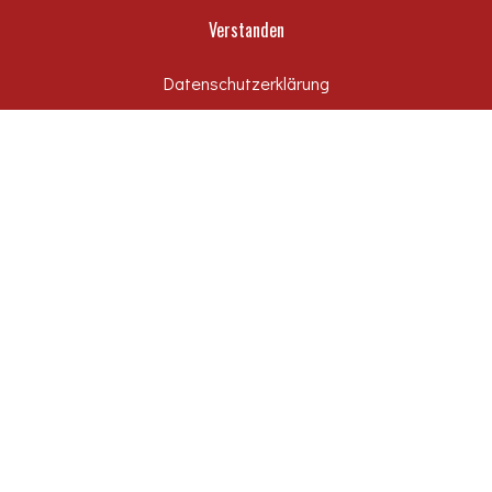
Verstanden
Datenschutzerklärung
SCHIECK+SCHEFFLER
IMAGEFILM ANSEHEN