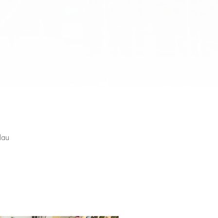
3
lau