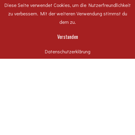
Diese Seite verwendet Cookies, um die Nutzerfreundlichkeit
zu verbessern. Mit der weiteren Verwendung stimmst du
dem zu.
Verstanden
Telefon
Datenschutzerklärung
+49 (0)340 540 66-0
E-Mail
info@schieck-scheffler.de
Unsere Adresse
Alte Straße 26/27
06847 Dessau-Roßlau