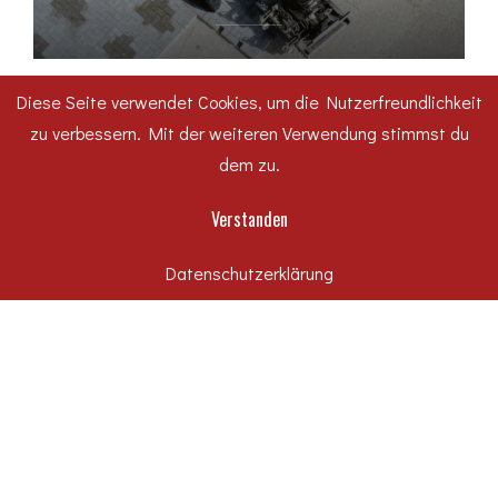
Diese Seite verwendet Cookies, um die Nutzerfreundlichkeit
zu verbessern. Mit der weiteren Verwendung stimmst du
dem zu.
Verstanden
TIEFBAU
KITA RAGUHNER STRASSE IN D
Datenschutzerklärung
ESSAU-ROSSLAU AU
SSENANLAGEN