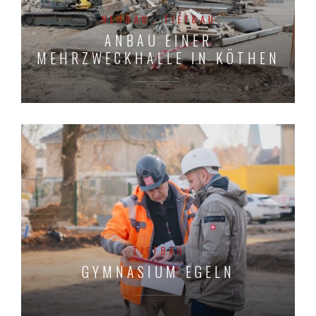
NEUBAU
TIEFBAU
ANBAU EINER
MEHRZWECKHALLE IN KÖTHEN
TIEFBAU
GYMNASIUM EGELN