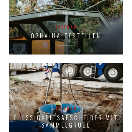
TIEFBAU
ÖPNV-HALTESTELLEN
TIEFBAU
FLÜSSIGKEITSABSCHEIDER MIT
SAMMELGRUBE