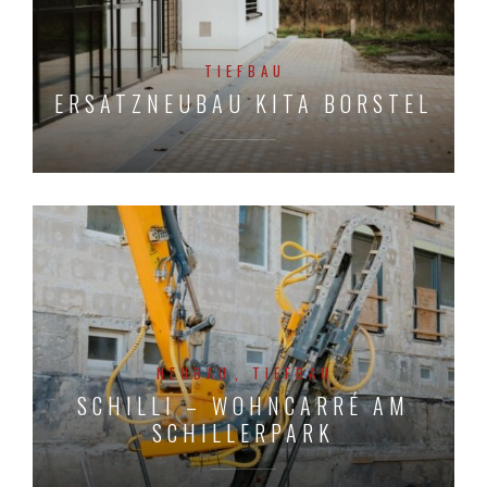
TIEFBAU
ERSATZNEUBAU KITA BORSTEL
NEUBAU
TIEFBAU
SCHILLI – WOHNCARRÉ AM
SCHILLERPARK