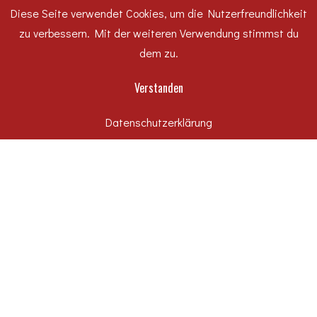
Diese Seite verwendet Cookies, um die Nutzerfreundlichkeit
#WirfuerDessau
zu verbessern. Mit der weiteren Verwendung stimmst du
dem zu.
Hochbau
Verstanden
Karriere
Rechtliches
Datenschutzerklärung
Tiefbau
Uncategorized
Unternehmen
SCHLAGWÖRTER