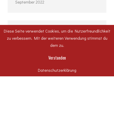
September 2022
Diese Seite verwendet Cookies, um die Nutzerfreundlichkeit
KATEGORIEN
zu verbessern. Mit der weiteren Verwendung stimmst du
dem zu.
#WirfuerDessau
Hochbau
Verstanden
Karriere
Datenschutzerklärung
Rechtliches
Tiefbau
Uncategorized
Unternehmen