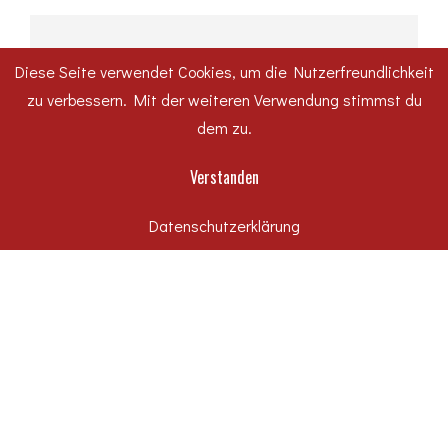
KATEGORIEN
Diese Seite verwendet Cookies, um die Nutzerfreundlichkeit
zu verbessern. Mit der weiteren Verwendung stimmst du
#WirfuerDessau
dem zu.
Hochbau
Verstanden
Karriere
Datenschutzerklärung
Rechtliches
Tiefbau
Uncategorized
Unternehmen