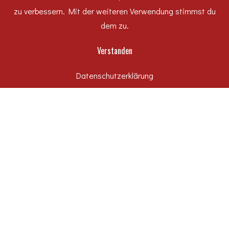
#WirfuerDessau
zu verbessern. Mit der weiteren Verwendung stimmst du
dem zu.
Hochbau
Karriere
Verstanden
Rechtliches
Datenschutzerklärung
Tiefbau
Uncategorized
Unternehmen
SCHLAGWÖRTER
#wirfuerDessau
dasHandwerk
Dessau