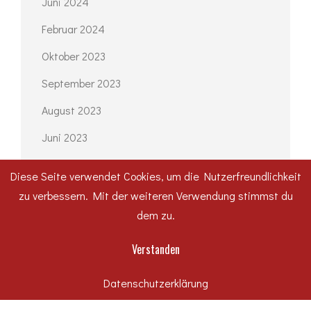
Juni 2024
Februar 2024
Oktober 2023
September 2023
August 2023
Juni 2023
Mai 2023
Diese Seite verwendet Cookies, um die Nutzerfreundlichkeit
April 2023
zu verbessern. Mit der weiteren Verwendung stimmst du
dem zu.
September 2022
Verstanden
Datenschutzerklärung
KATEGORIEN