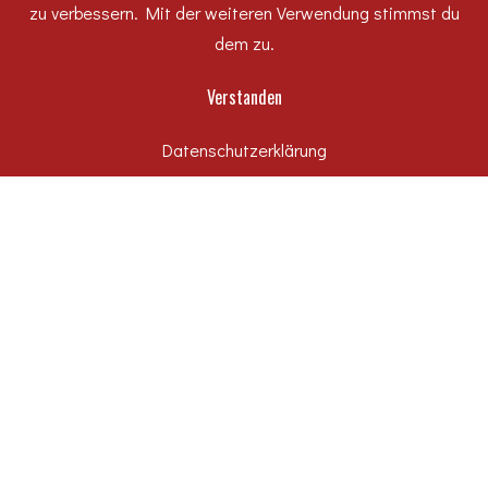
zu verbessern. Mit der weiteren Verwendung stimmst du
dem zu.
KATEGORIEN
Verstanden
#WirfuerDessau
Datenschutzerklärung
Hochbau
Karriere
Rechtliches
Tiefbau
Uncategorized
Unternehmen