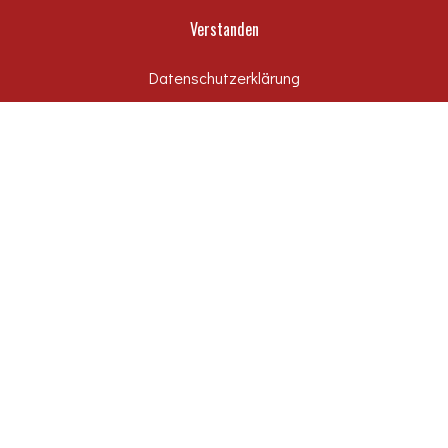
Verstanden
Rechtliches
Tiefbau
Datenschutzerklärung
Uncategorized
Unternehmen
SCHLAGWÖRTER
#wirfuerDessau
dasHandwerk
Dessau
Dessau-Roßlau
DessauerSteinmetz
DessauRosslau
DRHV 06
DSW
EFH
Einfamilienhaus
Energiestandard