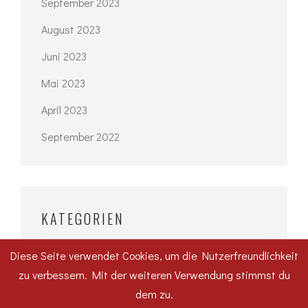
September 2023
August 2023
Juni 2023
Mai 2023
April 2023
September 2022
KATEGORIEN
#WirfuerDessau
Diese Seite verwendet Cookies, um die Nutzerfreundlichkeit
zu verbessern. Mit der weiteren Verwendung stimmst du
Hochbau
dem zu.
Karriere